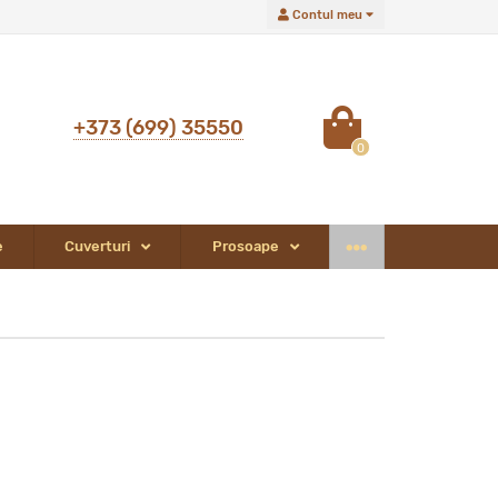
Contul meu
+373 (699) 35550
0
e
Cuverturi
Prosoape