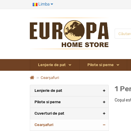
Limba
Lenjerie de pat
Pilote si perne
Сearșafuri
1 Pe
Lenjerie de pat
Coșul est
Pilote si perne
Cuverturi de pat
Сearșafuri