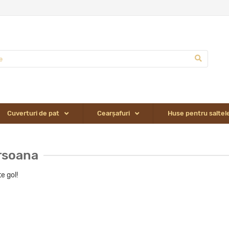
Cuverturi de pat
Сearșafuri
Huse pentru saltel
rsoana
e gol!