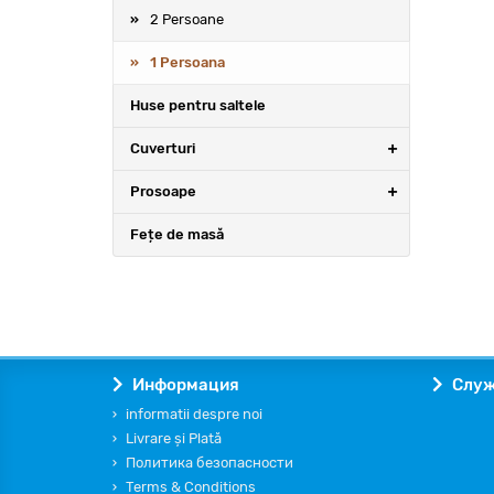
2 Persoane
1 Persoana
Huse pentru saltele
Cuverturi
Prosoape
Fețe de masă
Информация
Служ
informatii despre noi
Livrare și Plată
Политика безопасности
Terms & Conditions